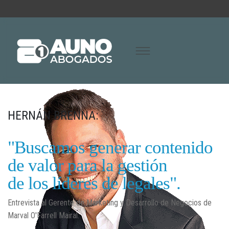
HERNÁN BRENNA:
"Buscamos generar contenido
de valor para la gestión
de los líderes de legales".
Entrevista al Gerente de Marketing y Desarrollo de Negocios de
Marval O'Farrell Mairal.