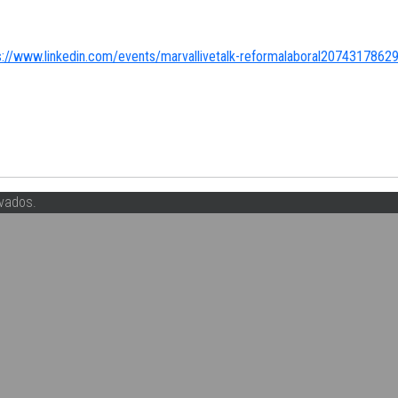
s://www.linkedin.com/events/marvallivetalk-reformalaboral207431786
vados.