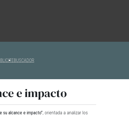
BLICITE
BUSCADOR
nce e impacto
e su alcance e impacto”
, orientada a analizar los