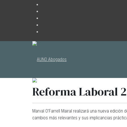
Reforma Laboral 20
Marval O’Farrell Mairal realizará una nueva edición 
cambios más relevantes y sus implicancias práctic