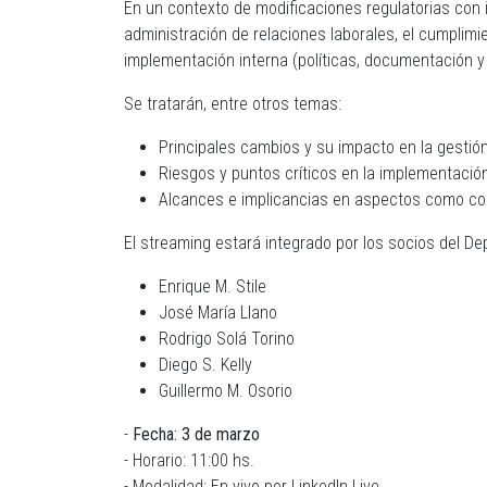
En un contexto de modificaciones regulatorias con im
administración de relaciones laborales, el cumplimi
implementación interna (políticas, documentación 
Se tratarán, entre otros temas:
Principales cambios y su impacto en la gestión
Riesgos y puntos críticos en la implementació
Alcances e implicancias en aspectos como cont
El streaming estará integrado por los socios del D
Enrique M. Stile
José María Llano
Rodrigo Solá Torino
Diego S. Kelly
Guillermo M. Osorio
-
Fecha: 3 de marzo
-
Horario: 11:00 hs.
- Modalidad: En vivo por LinkedIn Live