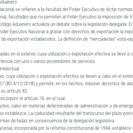
 Aduanero.
 Nacional se refieren a la facultad del Poder Ejecutivo de dictar normas
nal, facultades que no permiten al Poder Ejecutivo la imposición de tr
 Código Aduanero actualiza un debate sobre la legislación delegada. E
 Poder Ejecutivo Nacional a gravar con derechos de exportación la e
 de exportación establecidos. La definición de “mercaderías” está exp
das en el exterior, cuya utilización o explotación efectiva se lleve a 
tencia con uno o varios proveedores de servicios.
ntelectual.
s, cuya utilización o explotación efectiva se lleven a cabo en el exteri
.467 (BO 4/12/2018) y permite, en los hechos, imponer derechos de adu
su artículo 82.
corporó el artículo 76, en el cual:
cutivo, salvo en materias determinadas de administración o de emergen
o establezca. La caducidad resultante del transcurso del plazo previs
ormas dictadas en consecuencia de la delegación legislativa.
acional, incorporada por la reforma constitucional de 1994, establece 