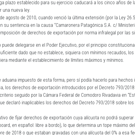
ga plazo establecido para su ejercicio caducará a los cinco años de l
r una nueva ley.
de agosto de 2010, cuando venció la última extensión (por la Ley 26.5
n su sentencia en la causa “Camaronera Patagónica S.A. c/ Ministerio
a imposición de derechos de exportación por norma infralegal por las s
 puede delegarse en el Poder Ejecutivo, por el principio constitucional
uficiente dado que no establece, siquiera con mínimos recaudos, los 
siquiera mediante el establecimiento de límites máximos y mínimos.
 aduana impuesto de esta forma, pero sí podía hacerlo para hechos i
 los derechos de exportación introducidos por el Decreto 793/2018 so
el criterio seguido por la Cámara Federal de Comodoro Rivadavia en “Es
que declaró inaplicables los derechos del Decreto 793/2018 sobre los
cutivo de fijar derechos de exportación cuya alícuota no podrá superar
on board, en español: libre a bordo), lo que determina un tope máximo
bre de 2018 o que estaban gravadas con una alícuota del 0% a esa fe