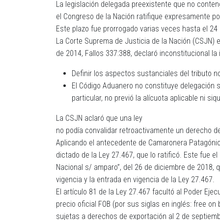
La legislación delegada preexistente que no conten
el Congreso de la Nación ratifique expresamente po
Este plazo fue prorrogado varias veces hasta el 24 
La Corte Suprema de Justicia de la Nación (CSJN) e
de 2014, Fallos 337:388, declaró inconstitucional l
Definir los aspectos sustanciales del tributo no
El Código Aduanero no constituye delegación s
particular, no previó la alícuota aplicable ni 
La CSJN aclaró que una ley
no podía convalidar retroactivamente un derecho de
Aplicando el antecedente de Camaronera Patagónica,
dictado de la Ley 27.467, que lo ratificó. Este fue 
Nacional s/ amparo”, del 26 de diciembre de 2018, 
vigencia y la entrada en vigencia de la Ley 27.467.
El artículo 81 de la Ley 27.467 facultó al Poder Eje
precio oficial FOB (por sus siglas en inglés: free 
sujetas a derechos de exportación al 2 de septiem