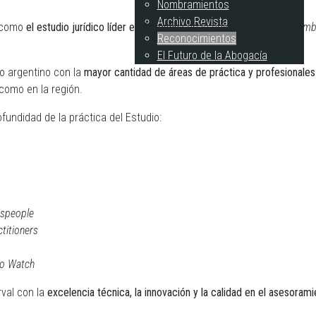
Nombramientos
Archivo Revista
s como
el estudio
jurídico líder en Argentina
en la edición 2026 de
Chambe
Reconocimientos
El Futuro de la Abogacía
io argentino con la
mayor cantidad de áreas de práctica y profesionales 
 como en la región.
ofundidad de la práctica del Estudio:
espeople
titioners
to Watch
val con la
excelencia técnica, la innovación y la calidad en el asesorami
.