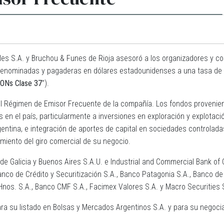
s S.A. y Bruchou & Funes de Rioja asesoró a los organizadores y col
denominadas y pagaderas en dólares estadounidenses a una tasa de i
ONs Clase 37
”).
 el Régimen de Emisor Frecuente de la compañía. Los fondos provenien
s en el país, particularmente a inversiones en exploración y explotaci
rgentina, e integración de aportes de capital en sociedades controlada
amiento del giro comercial de su negocio.
 de Galicia y Buenos Aires S.A.U. e Industrial and Commercial Bank of
co de Crédito y Securitización S.A., Banco Patagonia S.A., Banco de 
 Hnos. S.A., Banco CMF S.A., Facimex Valores S.A. y Macro Securitie
ara su listado en Bolsas y Mercados Argentinos S.A. y para su negoc