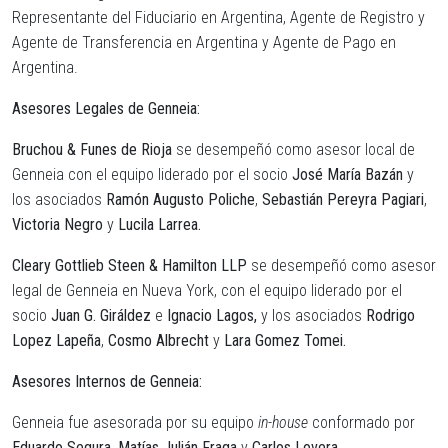
Representante del Fiduciario en Argentina, Agente de Registro y
Agente de Transferencia en Argentina y Agente de Pago en
Argentina.
Asesores Legales de Genneia
:
Bruchou & Funes de Rioja
se desempeñó como asesor local de
Genneia con el equipo liderado por el socio
José María Bazán
y
los asociados
Ramón Augusto Poliche
,
Sebastián Pereyra Pagiari
,
Victoria Negro
y
Lucila Larrea.
Cleary Gottlieb Steen & Hamilton LLP
se desempeñó como asesor
legal de Genneia en Nueva York, con el equipo liderado por el
socio
Juan G. Giráldez
e
Ignacio Lagos,
y los asociados
Rodrigo
Lopez Lapeña
,
Cosmo Albrecht
y
Lara Gomez Tomei.
Asesores Internos de Genneia
:
Genneia fue asesorada por su equipo
in-house
conformado por
Eduardo Segura, Matías Julián Fraga
y
Carlos Lovera
.