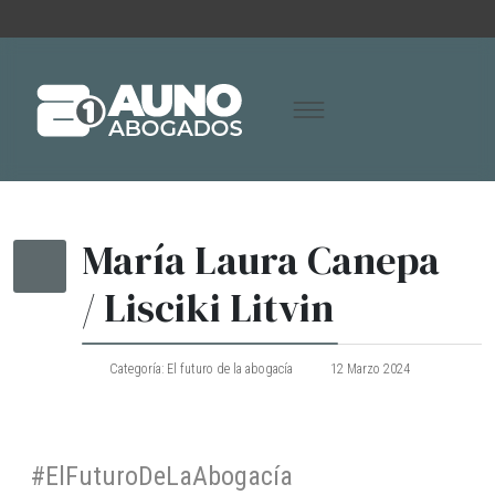
María Laura Canepa
/ Lisciki Litvin
Categoría:
El futuro de la abogacía
12 Marzo 2024
#ElFuturoDeLaAbogacía