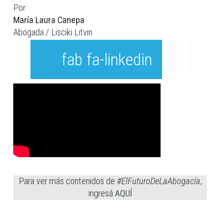
Por
María Laura Canepa
Abogada / Lisciki Litvin
fab fa-linkedin
Para ver más contenidos de
#ElFuturoDeLaAbogacía
,
ingresá
AQUÍ