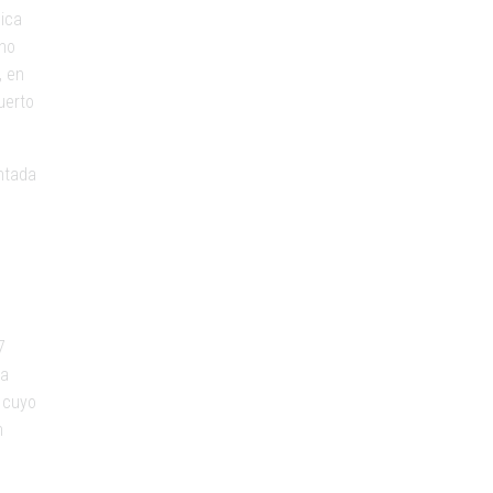
lica
eno
, en
uerto
entada
7
ra
 cuyo
n