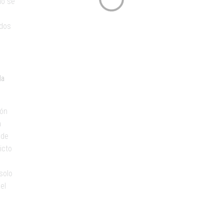
mo se
idos
la
ión
a
nde
icto
solo
el