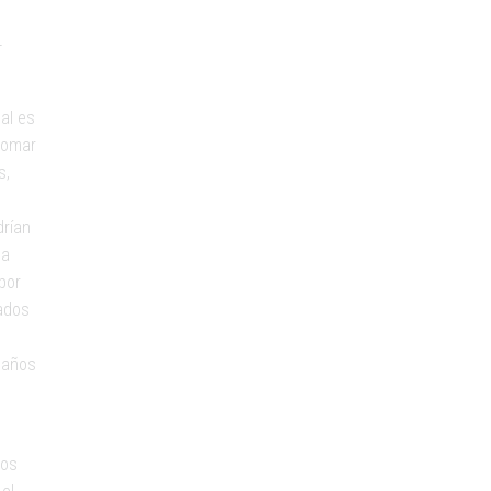
-
al es
tomar
s,
drían
ea
por
vados
daños
dos