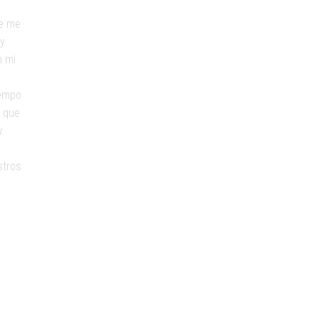
ue me
 y
n mi
iempo
a que
w
stros