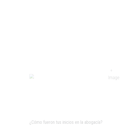
Unidos
Desde hace 7 años Luis E. Denuble vive y ejerce
Nueva York.
Cómo es la experiencia de un profesional que re
a más de 10.000 kilómetros de distancia.
+
¿Cómo fueron tus inicios en la abogacía?