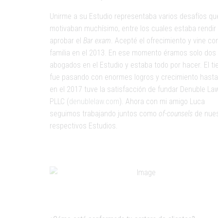
Unirme a su Estudio representaba varios desafíos q
motivaban muchísimo, entre los cuales estaba rendir
aprobar el
Bar exam
. Acepté el ofrecimiento y vine co
familia en el 2013. En ese momento éramos solo dos
abogados en el Estudio y estaba todo por hacer. El t
fue pasando con enormes logros y crecimiento hast
en el 2017 tuve la satisfacción de fundar Denuble La
PLLC (
denublelaw.com
). Ahora con mi amigo Luca
seguimos trabajando juntos como
of-counsels
de nue
respectivos Estudios.