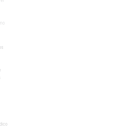
el
ano
os
e
s
dico